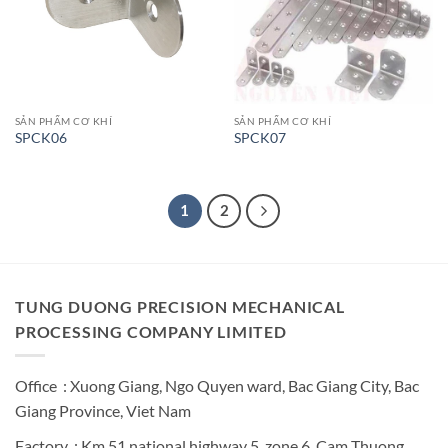
SẢN PHẨM CƠ KHÍ
SẢN PHẨM CƠ KHÍ
SPCK06
SPCK07
1
2
TUNG DUONG PRECISION MECHANICAL
PROCESSING COMPANY LIMITED
Office : Xuong Giang, Ngo Quyen ward, Bac Giang City, Bac
Giang Province, Viet Nam
Factory : Km 51 national highway 5, zone 6, Cam Thuong