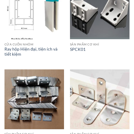
CỬA CUỐN NHÔM
SẢN PHẨM CƠ KHÍ
Ray hộp Hiện đại, tiện ích và
SPCK01
tiết kiệm