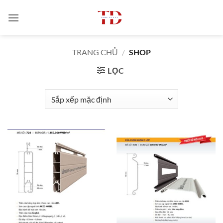
Bỏ
qua
nội
dung
TRANG CHỦ
/
SHOP
LỌC